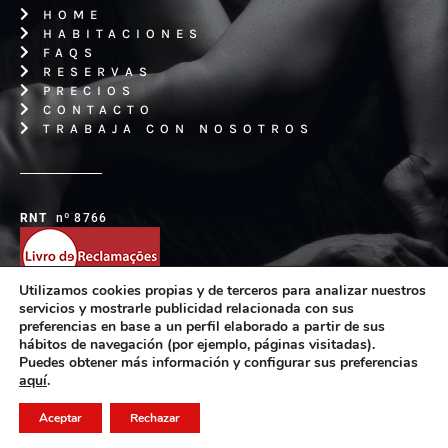
HOME
HABITACIONES
FAQS
RESERVAS
PRECIOS
CONTACTO
TRABAJA CON NOSOTROS
RNT
nº 8766
Utilizamos cookies propias y de terceros para analizar nuestros
servicios y mostrarle publicidad relacionada con sus
preferencias en base a un perfil elaborado a partir de sus
Términos y condiciones
|
Política de privacidad
|
hábitos de navegación (por ejemplo, páginas visitadas).
Política de Cookies
|
Resolución disputas
Puedes obtener más información y configurar sus preferencias
aquí
.
©2023 AVENUE VALONGO Reservados todos los derechos.
Hecho con
♥
por
AVIRATO
Aceptar
Rechazar