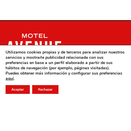
Utilizamos cookies propias y de terceros para analizar nuestros
servicios y mostrarle publicidad relacionada con sus
preferencias en base a un perfil elaborado a partir de sus
hábitos de navegación (por ejemplo, páginas visitadas).
Puedes obtener más información y configurar sus preferencias
aquí
.
Datos de Contacto
Aceptar
Rechazar
R. Regedor José Diogo 201-211, 4440-818 Valongo,
Portugal
220 437 901 *Coste de llamada para red fija
nacional.